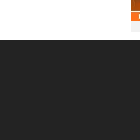
Xóc Đ
với h
tươn
Xóc 
lives
màn h
Hư