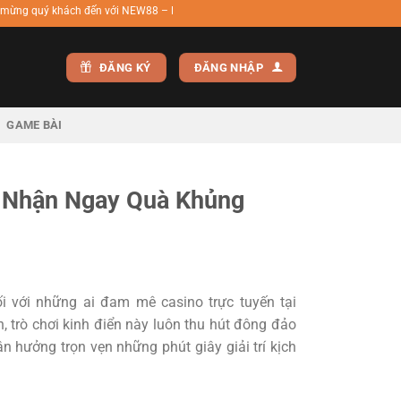
ch đến với NEW88 – Nhà cái cá cược trực tuyến uy tín top đầu Việt Nam! Website c
ĐĂNG KÝ
ĐĂNG NHẬP
GAME BÀI
y Nhận Ngay Quà Khủng
đối với những ai đam mê casino trực tuyến tại
n, trò chơi kinh điển này luôn thu hút đông đảo
n hưởng trọn vẹn những phút giây giải trí kịch