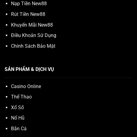
Nạp Tiền New88
Rút Tiền New88
Khuyến Mãi New88
Điều Khoản Sử Dụng
Chính Sách Bảo Mật
SẢN PHẨM & DỊCH VỤ
Casino Online
Thể Thao
Xổ Số
Nổ Hũ
Bắn Cá