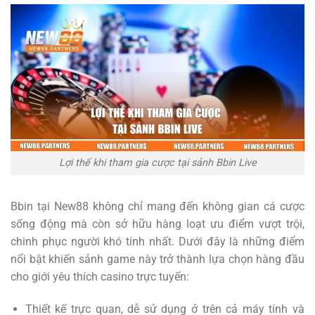
Lợi thế khi tham gia cược tại sảnh Bbin Live
Bbin tại New88 không chỉ mang đến không gian cá cược
sống động mà còn sở hữu hàng loạt ưu điểm vượt trội,
chinh phục người khó tính nhất. Dưới đây là những điểm
nổi bật khiến sảnh game này trở thành lựa chọn hàng đầu
cho giới yêu thích casino trực tuyến:
Thiết kế trực quan, dễ sử dụng ở trên cả máy tính và