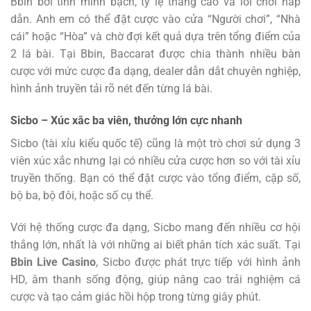
Bbin bởi tính minh bạch, tỷ lệ thắng cao và lối chơi hấp
dẫn. Anh em có thể đặt cược vào cửa “Người chơi”, “Nhà
cái” hoặc “Hòa” và chờ đợi kết quả dựa trên tổng điểm của
2 lá bài. Tại Bbin, Baccarat được chia thành nhiều bàn
cược với mức cược đa dạng, dealer dẫn dắt chuyên nghiệp,
hình ảnh truyền tải rõ nét đến từng lá bài.
Sicbo – Xúc xắc ba viên, thưởng lớn cực nhanh
Sicbo (tài xỉu kiểu quốc tế) cũng là một trò chơi sử dụng 3
viên xúc xắc nhưng lại có nhiều cửa cược hơn so với tài xỉu
truyền thống. Bạn có thể đặt cược vào tổng điểm, cặp số,
bộ ba, bộ đôi, hoặc số cụ thể.
Với hệ thống cược đa dạng, Sicbo mang đến nhiều cơ hội
thắng lớn, nhất là với những ai biết phân tích xác suất. Tại
Bbin Live Casino
, Sicbo được phát trực tiếp với hình ảnh
HD, âm thanh sống động, giúp nâng cao trải nghiệm cá
cược và tạo cảm giác hồi hộp trong từng giây phút.