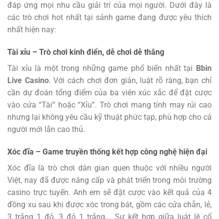
đáp ứng mọi nhu cầu giải trí của mọi người. Dưới đây là
các trò chơi hot nhất tại sảnh game đang được yêu thích
nhất hiện nay:
Tài xỉu – Trò chơi kinh điển, dễ chơi dễ thắng
Tài xỉu là một trong những game phổ biến nhất tại
Bbin
Live Casino
. Với cách chơi đơn giản, luật rõ ràng, bạn chỉ
cần dự đoán tổng điểm của ba viên xúc xắc để đặt cược
vào cửa “Tài” hoặc “Xỉu”. Trò chơi mang tính may rủi cao
nhưng lại không yêu cầu kỹ thuật phức tạp, phù hợp cho cả
người mới lẫn cao thủ.
Xóc đĩa – Game truyền thống kết hợp công nghệ hiện đại
Xóc đĩa là trò chơi dân gian quen thuộc với nhiều người
Việt, nay đã được nâng cấp và phát triển trong môi trường
casino trực tuyến. Anh em sẽ đặt cược vào kết quả của 4
đồng xu sau khi được xóc trong bát, gồm các cửa chẵn, lẻ,
3 trắng 1 đỏ, 3 đỏ 1 trắng,… Sự kết hợp giữa luật lệ cổ