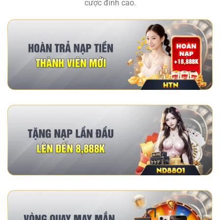
cược đỉnh cao.