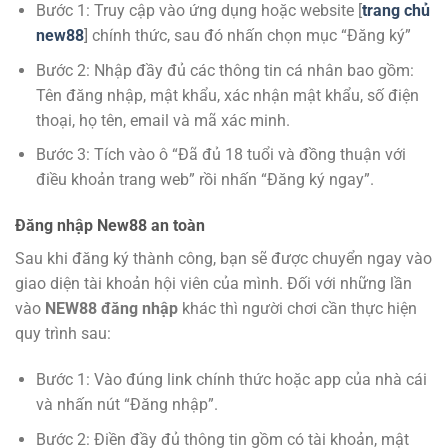
Bước 1: Truy cập vào ứng dụng hoặc website [
trang chủ
new88
] chính thức, sau đó nhấn chọn mục “Đăng ký”
Bước 2: Nhập đầy đủ các thông tin cá nhân bao gồm:
Tên đăng nhập, mật khẩu, xác nhận mật khẩu, số điện
thoại, họ tên, email và mã xác minh.
Bước 3: Tích vào ô “Đã đủ 18 tuổi và đồng thuận với
điều khoản trang web” rồi nhấn “Đăng ký ngay”.
Đăng nhập New88 an toàn
Sau khi đăng ký thành công, bạn sẽ được chuyển ngay vào
giao diện tài khoản hội viên của mình. Đối với những lần
vào
NEW88 đăng nhập
khác thì người chơi cần thực hiện
quy trình sau:
Bước 1: Vào đúng link chính thức hoặc app của nhà cái
và nhấn nút “Đăng nhập”.
Bước 2: Điền đầy đủ thông tin gồm có tài khoản, mật