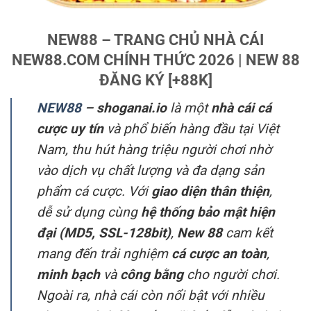
NEW88 – TRANG CHỦ NHÀ CÁI
NEW88.COM CHÍNH THỨC 2026 | NEW 88
ĐĂNG KÝ [+88K]
NEW88
– shoganai.io
là một
nhà cái cá
cược uy tín
và phổ biến hàng đầu tại Việt
Nam, thu hút hàng triệu người chơi nhờ
vào dịch vụ chất lượng và đa dạng sản
phẩm cá cược. Với
giao diện thân thiện
,
dễ sử dụng cùng
hệ thống bảo mật hiện
đại (MD5, SSL-128bit)
,
New 88
cam kết
mang đến trải nghiệm
cá cược an toàn
,
minh bạch
và
công bằng
cho người chơi.
Ngoài ra, nhà cái còn nổi bật với nhiều