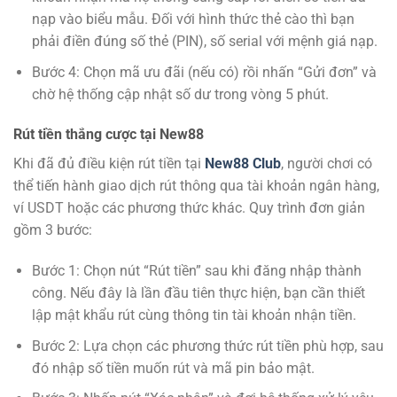
nạp vào biểu mẫu. Đối với hình thức thẻ cào thì bạn
phải điền đúng số thẻ (PIN), số serial với mệnh giá nạp.
Bước 4: Chọn mã ưu đãi (nếu có) rồi nhấn “Gửi đơn” và
chờ hệ thống cập nhật số dư trong vòng 5 phút.
Rút tiền thắng cược tại New88
Khi đã đủ điều kiện rút tiền tại
New88 Club
, người chơi có
thể tiến hành giao dịch rút thông qua tài khoản ngân hàng,
ví USDT hoặc các phương thức khác. Quy trình đơn giản
gồm 3 bước:
Bước 1: Chọn nút “Rút tiền” sau khi đăng nhập thành
công. Nếu đây là lần đầu tiên thực hiện, bạn cần thiết
lập mật khẩu rút cùng thông tin tài khoản nhận tiền.
Bước 2: Lựa chọn các phương thức rút tiền phù hợp, sau
đó nhập số tiền muốn rút và mã pin bảo mật.